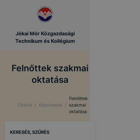
Jókai Mór Közgazdasági
Technikum és Kollégium
Felnőttek szakmai
oktatása
Felnőttek
/
/
Főoldal
Képzéseink
szakmai
oktatása
KERESÉS, SZŰRÉS