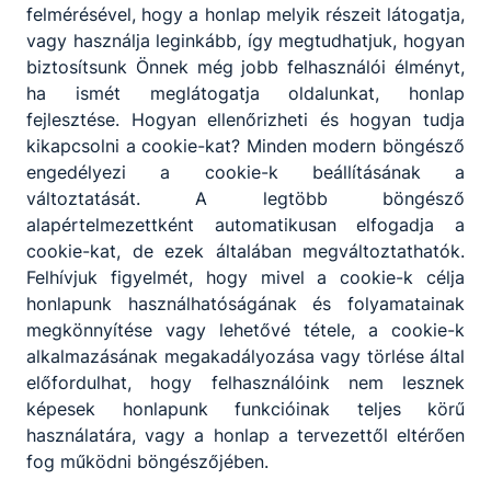
felmérésével, hogy a honlap melyik részeit látogatja,
képzési programja sokszor
vagy használja leginkább, így megtudhatjuk, hogyan
ezért is tér el egymástól,
biztosítsunk Önnek még jobb felhasználói élményt,
igazodva a Képzési és
ha ismét meglátogatja oldalunkat, honlap
Kimeneteli
fejlesztése. Hogyan ellenőrizheti és hogyan tudja
Követelményekben,
kikapcsolni a cookie-kat? Minden modern böngésző
szakképesítés esetén a
engedélyezi a cookie-k beállításának a
Programkövetelményekben
változtatását. A legtöbb böngésző
meghatározott tartalmakhoz
alapértelmezettként automatikusan elfogadja a
és a helyi igényekhez.
cookie-kat, de ezek általában megváltoztathatók.
Felhívjuk figyelmét, hogy mivel a cookie-k célja
honlapunk használhatóságának és folyamatainak
megkönnyítése vagy lehetővé tétele, a cookie-k
Szakmák
alkalmazásának megakadályozása vagy törlése által
előfordulhat, hogy felhasználóink nem lesznek
képesek honlapunk funkcióinak teljes körű
Nincsenek szakmák "Felnőttek
használatára, vagy a honlap a tervezettől eltérően
szakmai oktatása" kategóriában.
fog működni böngészőjében.