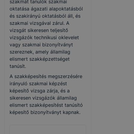
szakmát tanulók szakmai
oktatása ágazati alapoktatásból
és szakirányú oktatásból áll, és
szakmai vizsgával zárul. A
vizsgát sikeresen teljesítő
vizsgázók technikusi oklevelet
vagy szakmai bizonyítványt
szereznek, amely államilag
elismert szakképzettséget
tanúsít.
A szakképesítés megszerzésére
irányuló szakmai képzést
képesítő vizsga zárja, és a
sikeresen vizsgázók államilag
elismert szakképesítést tanúsító
képesítő bizonyítványt kapnak.