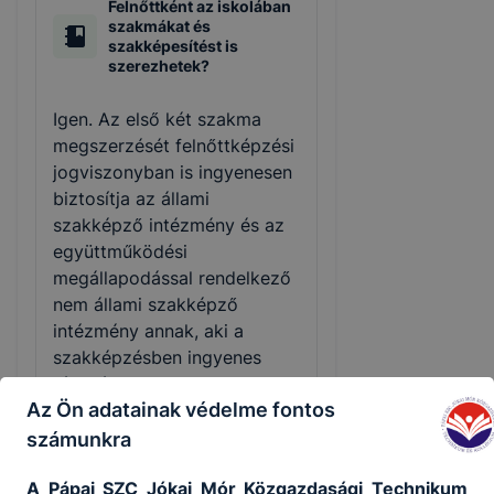
Felnőttként az iskolában
szakmákat és
szakképesítést is
szerezhetek?
Igen. Az első két szakma
megszerzését felnőttképzési
jogviszonyban is ingyenesen
biztosítja az állami
szakképző intézmény és az
együttműködési
megállapodással rendelkező
nem állami szakképző
intézmény annak, aki a
szakképzésben ingyenes
részvételre jogosult.
Az Ön adatainak védelme fontos
Ingyenes képzéseinken az
első képesítő vizsga
számunkra
letételéig térítésmentesen
A Pápai SZC Jókai Mór Közgazdasági Technikum
tanulhatnak azok, akik még