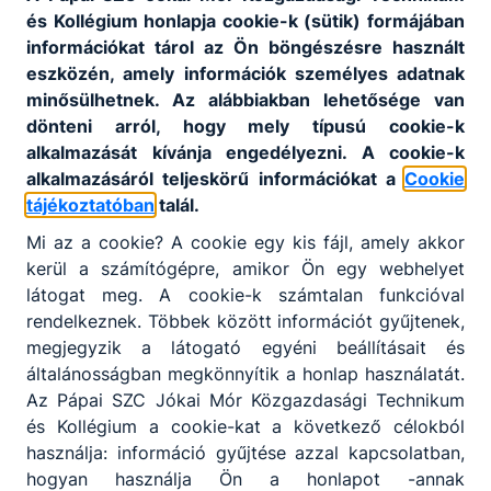
és Kollégium honlapja cookie-k (sütik) formájában
nem rendelkeznek az új
információkat tárol az Ön böngészésre használt
szakképzési rendszerben
eszközén, amely információk személyes adatnak
szerzett szakképesítéssel
minősülhetnek. Az alábbiakban lehetősége van
dönteni arról, hogy mely típusú cookie-k
alkalmazását kívánja engedélyezni. A cookie-k
alkalmazásáról teljeskörű információkat a
Cookie
Munka mellett is tudok
tájékoztatóban
talál.
szakmát vagy államilag
elismert szakképesítést
Mi az a cookie? A cookie egy kis fájl, amely akkor
szerezni?
kerül a számítógépre, amikor Ön egy webhelyet
látogat meg. A cookie-k számtalan funkcióval
Az iskolák a felnőttek
rendelkeznek. Többek között információt gyűjtenek,
számára mind a szakmai
megjegyzik a látogató egyéni beállításait és
oktatást, mind a szakmai
általánosságban megkönnyítik a honlap használatát.
képzést rugalmasan, akár
Az Pápai SZC Jókai Mór Közgazdasági Technikum
munka mellett, rövid idő alatt
és Kollégium a cookie-kat a következő célokból
szervezik meg, gyakran az
használja: információ gyűjtése azzal kapcsolatban,
esti órákban, akár hétvégén
hogyan használja Ön a honlapot -annak
is. Az egyes intézmények