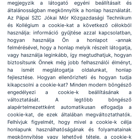
megjegyzik a látogató egyéni beállításait és
Közadatkereső
általánosságban megkönnyítik a honlap használatát.
Az Pápai SZC Jókai Mór Közgazdasági Technikum
és Kollégium a cookie-kat a következő célokból
Közadatkereső
használja: információ gyűjtése azzal kapcsolatban,
hogyan használja Ön a honlapot -annak
felmérésével, hogy a honlap melyik részeit látogatja,
vagy használja leginkább, így megtudhatjuk, hogyan
biztosítsunk Önnek még jobb felhasználói élményt,
ha ismét meglátogatja oldalunkat, honlap
fejlesztése. Hogyan ellenőrizheti és hogyan tudja
ures.pdf
kikapcsolni a cookie-kat? Minden modern böngésző
Letöltés
engedélyezi a cookie-k beállításának a
változtatását. A legtöbb böngésző
alapértelmezettként automatikusan elfogadja a
cookie-kat, de ezek általában megváltoztathatók.
Felhívjuk figyelmét, hogy mivel a cookie-k célja
honlapunk használhatóságának és folyamatainak
megkönnyítése vagy lehetővé tétele, a cookie-k