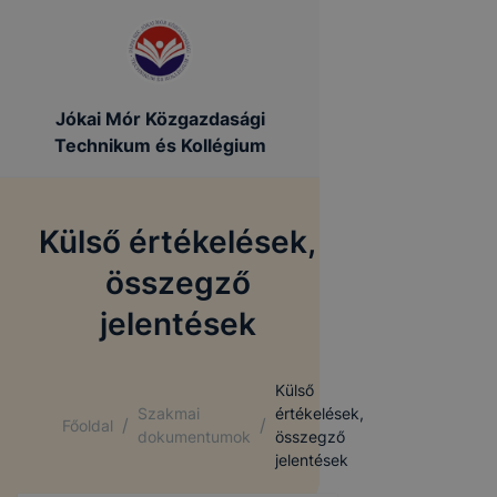
Jókai Mór Közgazdasági
Technikum és Kollégium
Külső értékelések,
összegző
jelentések
Külső
Szakmai
értékelések,
/
/
Főoldal
dokumentumok
összegző
jelentések