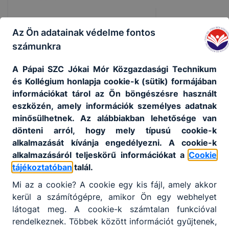
Az Ön adatainak védelme fontos
számunkra
Netfit
A Pápai SZC Jókai Mór Közgazdasági Technikum
Netfit
és Kollégium honlapja cookie-k (sütik) formájában
információkat tárol az Ön böngészésre használt
statisztikák
eszközén, amely információk személyes adatnak
minősülhetnek. Az alábbiakban lehetősége van
dönteni arról, hogy mely típusú cookie-k
alkalmazását kívánja engedélyezni. A cookie-k
alkalmazásáról teljeskörű információkat a
Cookie
tájékoztatóban
talál.
Mi az a cookie? A cookie egy kis fájl, amely akkor
kerül a számítógépre, amikor Ön egy webhelyet
látogat meg. A cookie-k számtalan funkcióval
rendelkeznek. Többek között információt gyűjtenek,